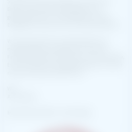
Spontane und kurzfristige Ideen sind meist die
Besten. Daher haben wir beschlossen, ein
gemeinsames Grill- und Straßenfest zu feiern.
Eingeladen sind alle, die Lust und Interesse haben.
Wir möchten das Fest so unbürokratisch, wie
möglich, gestalten, weshalb wir für Grill und
Feuerschale sorgen. Alles weitere, wie Tisch, Stühle,
Essen, Getränke, etc. bringt jeder selbst mit. Früher
nannte man sowas "Bottle-Party".
Wo?
Am Hufeisen
Bitte achtet auf Mehr-, statt Einweg!