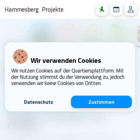
Hammesberg
Projekte
Projekt erstellen
Menschen- und Naturfreunde Scharpenacken
Save the date
KlikKS Klimaschutzprojekt
QUGA 2023 – Quartiersgartenschau Heckinghausen
Wir verwenden Cookies
Feste feiern, wie sie fallen
Wir nutzen Cookies auf der Quartiersplattform. Mit
der Nutzung stimmst du der Verwendung zu, jedoch
Straßenfeste, Veranstaltungen, Brauchtum
verwenden wir keine Cookies von Dritten.
Veranstaltung
Datenschutz
Zustimmen
24. September 2022 um 16:00 Uhr
Straßen-, Siedlungs- und
Grillfest