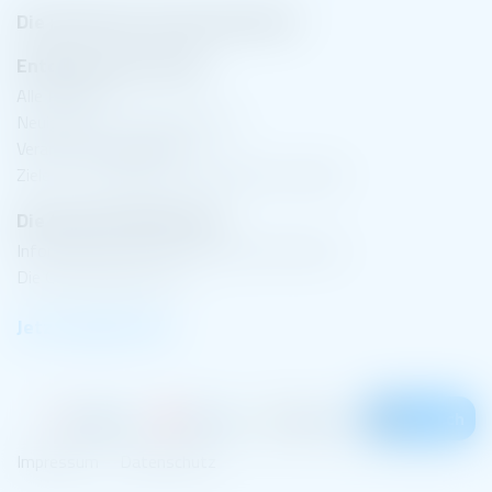
Die Plattform für dein Quartier!
Entdecke dein Viertel
Alle Projekte
Neuigkeiten & Projektupdates
Veranstaltungskalender
Ziele für nachhaltige Entwicklung im Quartier
Die Quartiersplattform
Informationen zum Status deiner Plattform
Die Quartiersplattform
Jetzt registrieren
English
Türkçe
Italiano
Deutsch
Impressum
Datenschutz