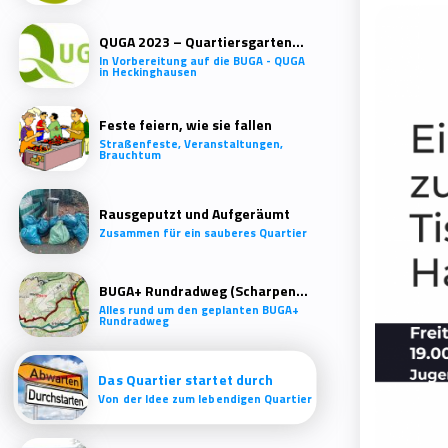
QUGA 2023 – Quartiersgartenschau Heckinghausen
In Vorbereitung auf die BUGA - QUGA
in Heckinghausen
Feste feiern, wie sie fallen
Straßenfeste, Veranstaltungen,
Brauchtum
Rausgeputzt und Aufgeräumt
Zusammen für ein sauberes Quartier
BUGA+ Rundradweg (Scharpenacken)
Alles rund um den geplanten BUGA+
Rundradweg
Das Quartier startet durch
Von der Idee zum lebendigen Quartier