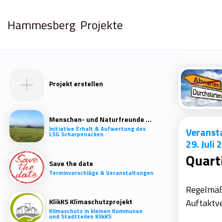
Hammesberg
Projekte
Projekt erstellen
Wir
Menschen- und Naturfreunde Scharpenacken
Initiative Erhalt & Aufwertung des
Veranst
LSG Scharpenacken
Wir nutzen
29. Juli
der Verwend
Quart
Save the date
Terminvorschläge & Veranstaltungen
Regelmäß
KlikKS Klimaschutzprojekt
Auftaktve
Klimaschutz in kleinen Kommunen
und Stadtteilen KlikKS