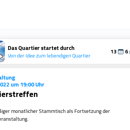
Das Quartier startet durch
13
6
Von der Idee zum lebendigen Quartier
 verwenden Cookies
altung
 Cookies auf der Quartiersplattform. Mit der Nutzung
 2022 um 19:00 Uhr
ung zu, jedoch verwenden wir keine Cookies von Dritt
ierstreffen
Datenschutz
Zustimmen
iger monatlicher Stammtisch als Fortsetzung der
ranstaltung.