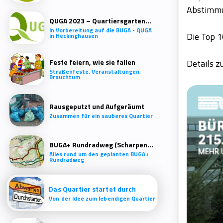
Abstimmu
QUGA 2023 – Quartiersgartenschau Heckinghausen
In Vorbereitung auf die BUGA - QUGA
Die Top 
in Heckinghausen
Feste feiern, wie sie fallen
Details zu
Straßenfeste, Veranstaltungen,
Brauchtum
Rausgeputzt und Aufgeräumt
Zusammen für ein sauberes Quartier
BUGA+ Rundradweg (Scharpenacken)
Alles rund um den geplanten BUGA+
Rundradweg
Das Quartier startet durch
Von der Idee zum lebendigen Quartier