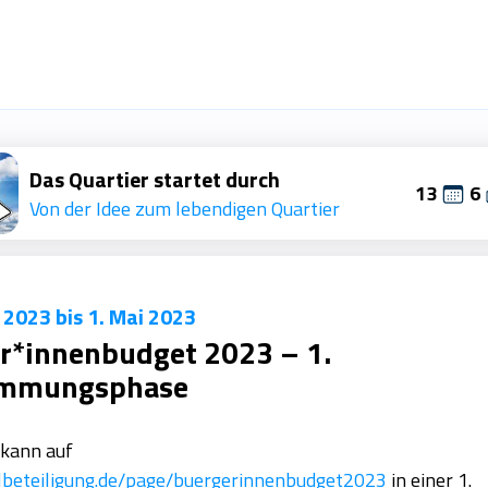
Das Quartier startet durch
13
6
Von der Idee zum lebendigen Quartier
 verwenden Cookies
 Cookies auf der Quartiersplattform. Mit der Nutzung
l 2023 bis 1. Mai 2023
ung zu, jedoch verwenden wir keine Cookies von Dritt
r*innenbudget 2023 – 1.
immungsphase
Datenschutz
Zustimmen
 kann auf
albeteiligung.de/page/buergerinnenbudget2023
in einer 1.