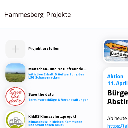
Hammesberg
Projekte
Projekt erstellen
Wir
Menschen- und Naturfreunde Scharpenacken
Initiative Erhalt & Aufwertung des
Aktion
LSG Scharpenacken
Wir nutzen
11. Apri
der Verwend
Bürge
Save the date
Abst
Terminvorschläge & Veranstaltungen
KlikKS Klimaschutzprojekt
Ab heute
Klimaschutz in kleinen Kommunen
https://t
und Stadtteilen KlikKS