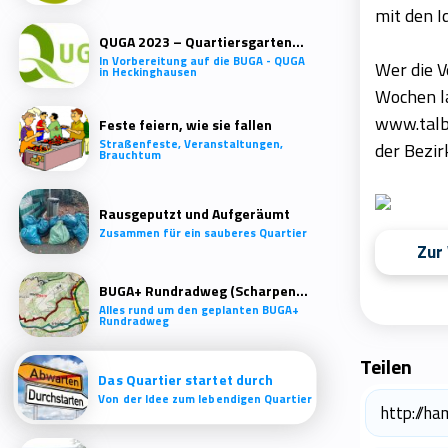
mit den 
QUGA 2023 – Quartiersgartenschau Heckinghausen
In Vorbereitung auf die BUGA - QUGA
Wer die V
in Heckinghausen
Wochen l
www.talb
Feste feiern, wie sie fallen
Straßenfeste, Veranstaltungen,
der Bezir
Brauchtum
Rausgeputzt und Aufgeräumt
Zusammen für ein sauberes Quartier
Zur
BUGA+ Rundradweg (Scharpenacken)
Alles rund um den geplanten BUGA+
Rundradweg
Teilen
Das Quartier startet durch
Von der Idee zum lebendigen Quartier