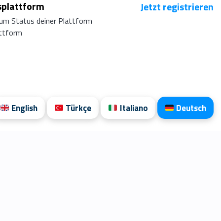
splattform
Jetzt registrieren
um Status deiner Plattform
attform
English
Türkçe
Italiano
Deutsch