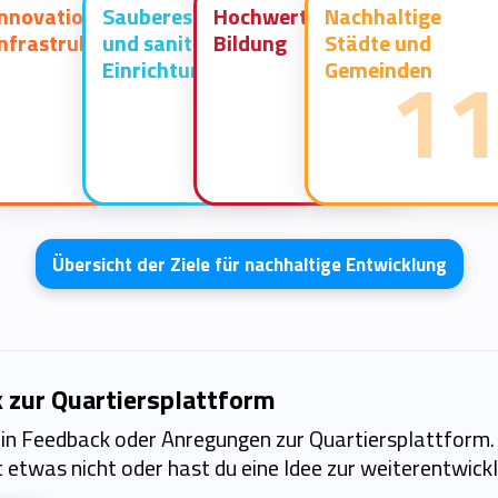
Innovation und
Sauberes Wasser
Hochwertige
Nachhaltige
Infrastruktur
und sanitäre
Bildung
Städte und
9
6
4
1
Einrichtungen
Gemeinden
Übersicht der Ziele für nachhaltige Entwicklung
 zur Quartiersplattform
ein Feedback oder Anregungen zur Quartiersplattform.
 etwas nicht oder hast du eine Idee zur weiterentwick