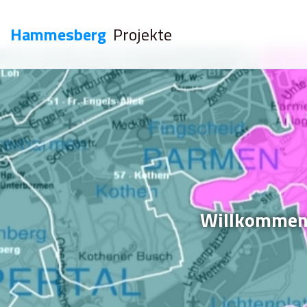
Hammesberg
Projekte
Wir
Wir nutzen
der Verwend
Willkommen 