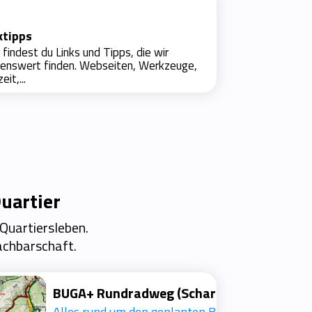
ktipps
 findest du Links und Tipps, die wir
nenswert finden. Webseiten, Werkzeuge,
eit,...
uartier
 Quartiersleben.
Nachbarschaft.
Menschen- und Naturfreunde Scharpenacken
BUGA+ Rundradweg (Scharpenacken)
Initiative Erhalt & Aufwertung des LSG Scharpenacken
Alles rund um den geplanten BUGA+ Rundradweg