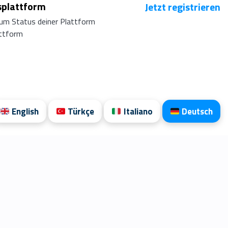
splattform
Jetzt registrieren
um Status deiner Plattform
attform
English
Türkçe
Italiano
Deutsch