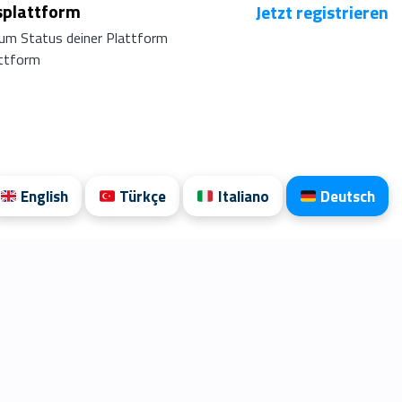
splattform
Jetzt registrieren
um Status deiner Plattform
attform
English
Türkçe
Italiano
Deutsch