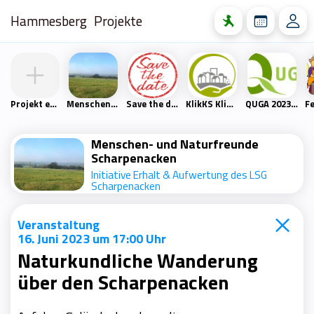
Hammesberg
Projekte
Projekt erstellen
Menschen- und Naturfreunde Scharpenacken
Save the date
KlikKS Klimaschutzprojekt
QUGA 2023 – Quartiersgartenschau Heckinghausen
Menschen- und Naturfreunde
Scharpenacken
Initiative Erhalt & Aufwertung des LSG
Scharpenacken
Veranstaltung
16. Juni 2023 um 17:00 Uhr
Naturkundliche Wanderung
über den Scharpenacken