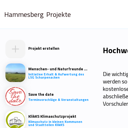
Hammesberg
Projekte
Hochwe
Projekt erstellen
Menschen- und Naturfreunde Scharpenacken
Die wichti
Initiative Erhalt & Aufwertung des
LSG Scharpenacken
werden sol
kostenlos
Save the date
abschließe
Terminvorschläge & Veranstaltungen
Vorschuler
KlikKS Klimaschutzprojekt
Klimaschutz in kleinen Kommunen
und Stadtteilen KlikKS